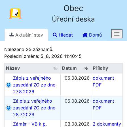
Obec
Úřední deska
Aktuální stav
Hledat
Domů
Stav k 8. 8. 2026 6.03
Nalezeno 25 záznamů.
Poslední změna: 5. 8. 2026 11:40:45
Název
Datum
Přílohy
Zápis z veřejného
05.08.2026
dokument
zasedání ZO ze dne
PDF
27.8.2026
Zálpis z veřejného
05.08.2026
dokument
zasedání ZO ze dne
PDF
28.7.2026
Záměr - VB k p.
03.08.2026
2 dokumenty