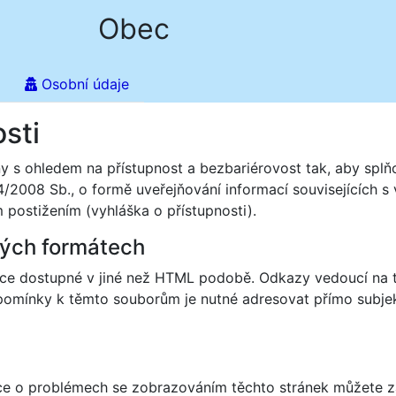
Obec
Osobní údaje
sti
 s ohledem na přístupnost a bezbariérovost tak, aby splňo
/2008 Sb., o formě uveřejňování informací souvisejících s
postižením (vyhláška o přístupnosti).
ných formátech
e dostupné v jiné než HTML podobě. Odkazy vedoucí na ty
řipomínky k těmto souborům je nutné adresovat přímo subj
ce o problémech se zobrazováním těchto stránek můžete z